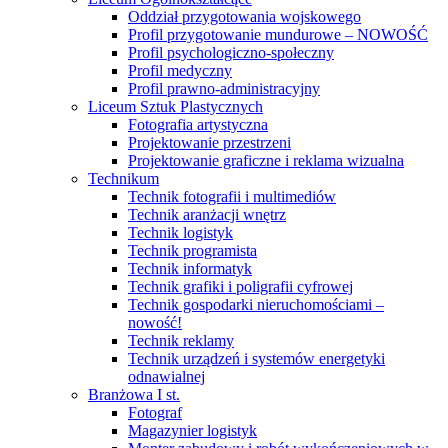
Oddział przygotowania wojskowego
Profil przygotowanie mundurowe – NOWOŚĆ
Profil psychologiczno-społeczny
Profil medyczny
Profil prawno-administracyjny
Liceum Sztuk Plastycznych
Fotografia artystyczna
Projektowanie przestrzeni
Projektowanie graficzne i reklama wizualna
Technikum
Technik fotografii i multimediów
Technik aranżacji wnętrz
Technik logistyk
Technik programista
Technik informatyk
Technik grafiki i poligrafii cyfrowej
Technik gospodarki nieruchomościami –
nowość!
Technik reklamy
Technik urządzeń i systemów energetyki
odnawialnej
Branżowa I st.
Fotograf
Magazynier logistyk