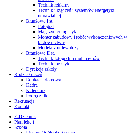
Technik reklamy
Technik urządzeń i systemów energetyki
odnawialnej
Branżowa I st.
Fotograf
Magazynier logistyk
Monter zabudowy i robót wykończeniowych w
budownictwie
Modelarz odlewniczy
Branżowa II st.
Technik fotografii i multimediów
Technik logistyk
Dyrekcja szkoły
Rodzic / uczeń
Edukacja domowa
Kadra
Kalendarz
Podręczniki
Rekrutacja
Kontakt
E-Dziennik
Plan lekcji
Szkoła
Liceum Ogólnokształcące