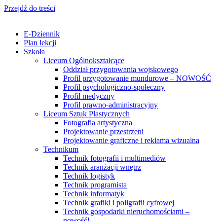
Przejdź do treści
E-Dziennik
Plan lekcji
Szkoła
Liceum Ogólnokształcące
Oddział przygotowania wojskowego
Profil przygotowanie mundurowe – NOWOŚĆ
Profil psychologiczno-społeczny
Profil medyczny
Profil prawno-administracyjny
Liceum Sztuk Plastycznych
Fotografia artystyczna
Projektowanie przestrzeni
Projektowanie graficzne i reklama wizualna
Technikum
Technik fotografii i multimediów
Technik aranżacji wnętrz
Technik logistyk
Technik programista
Technik informatyk
Technik grafiki i poligrafii cyfrowej
Technik gospodarki nieruchomościami –
nowość!