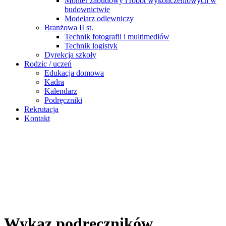
Monter zabudowy i robót wykończeniowych w
budownictwie
Modelarz odlewniczy
Branżowa II st.
Technik fotografii i multimediów
Technik logistyk
Dyrekcja szkoły
Rodzic / uczeń
Edukacja domowa
Kadra
Kalendarz
Podręczniki
Rekrutacja
Kontakt
Wykaz podręczników