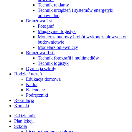
Technik reklamy
Technik urządzeń i systemów energetyki
odnawialnej
Branżowa I st.
Fotograf
Magazynier logistyk
Monter zabudowy i robót wykończeniowych w
budownictwie
Modelarz odlewniczy
Branżowa II st.
Technik fotografii i multimediów
Technik logistyk
Dyrekcja szkoły
Rodzic / uczeń
Edukacja domowa
Kadra
Kalendarz
Podręczniki
Rekrutacja
Kontakt
E-Dziennik
Plan lekcji
Szkoła
Liceum Ogólnokształcące