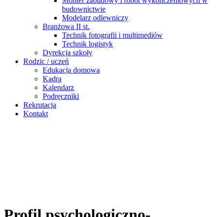
Monter zabudowy i robót wykończeniowych w
budownictwie
Modelarz odlewniczy
Branżowa II st.
Technik fotografii i multimediów
Technik logistyk
Dyrekcja szkoły
Rodzic / uczeń
Edukacja domowa
Kadra
Kalendarz
Podręczniki
Rekrutacja
Kontakt
Profil psychologiczno-