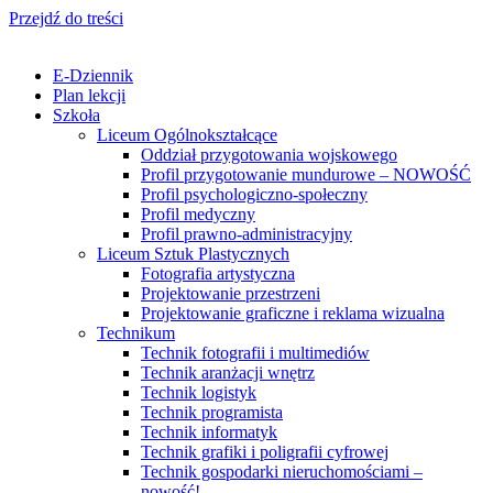
Przejdź do treści
E-Dziennik
Plan lekcji
Szkoła
Liceum Ogólnokształcące
Oddział przygotowania wojskowego
Profil przygotowanie mundurowe – NOWOŚĆ
Profil psychologiczno-społeczny
Profil medyczny
Profil prawno-administracyjny
Liceum Sztuk Plastycznych
Fotografia artystyczna
Projektowanie przestrzeni
Projektowanie graficzne i reklama wizualna
Technikum
Technik fotografii i multimediów
Technik aranżacji wnętrz
Technik logistyk
Technik programista
Technik informatyk
Technik grafiki i poligrafii cyfrowej
Technik gospodarki nieruchomościami –
nowość!