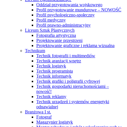
Oddział przygotowania wojskowego
Profil przygotowanie mundurowe – NOWOŚĆ
Profil psychologiczno-społeczny
Profil medyczny
Profil prawno-administracyjny
Liceum Sztuk Plastycznych
Fotografia artystyczna
Projektowanie przestrzeni
Projektowanie graficzne i reklama wizualna
Technikum
Technik fotografii i multimediów
Technik aranżacji wnętrz
Technik logistyk
Technik programista
Technik informatyk
Technik grafiki i poligrafii cyfrowej
Technik gospodarki nieruchomościami –
nowość!
Technik reklamy
Technik urządzeń i systemów energetyki
odnawialnej
Branżowa I st.
Fotograf
Magazynier logistyk