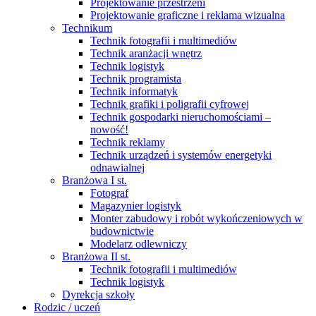
Projektowanie przestrzeni
Projektowanie graficzne i reklama wizualna
Technikum
Technik fotografii i multimediów
Technik aranżacji wnętrz
Technik logistyk
Technik programista
Technik informatyk
Technik grafiki i poligrafii cyfrowej
Technik gospodarki nieruchomościami –
nowość!
Technik reklamy
Technik urządzeń i systemów energetyki
odnawialnej
Branżowa I st.
Fotograf
Magazynier logistyk
Monter zabudowy i robót wykończeniowych w
budownictwie
Modelarz odlewniczy
Branżowa II st.
Technik fotografii i multimediów
Technik logistyk
Dyrekcja szkoły
Rodzic / uczeń