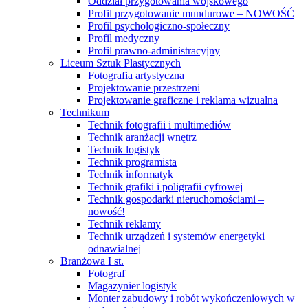
Oddział przygotowania wojskowego
Profil przygotowanie mundurowe – NOWOŚĆ
Profil psychologiczno-społeczny
Profil medyczny
Profil prawno-administracyjny
Liceum Sztuk Plastycznych
Fotografia artystyczna
Projektowanie przestrzeni
Projektowanie graficzne i reklama wizualna
Technikum
Technik fotografii i multimediów
Technik aranżacji wnętrz
Technik logistyk
Technik programista
Technik informatyk
Technik grafiki i poligrafii cyfrowej
Technik gospodarki nieruchomościami –
nowość!
Technik reklamy
Technik urządzeń i systemów energetyki
odnawialnej
Branżowa I st.
Fotograf
Magazynier logistyk
Monter zabudowy i robót wykończeniowych w