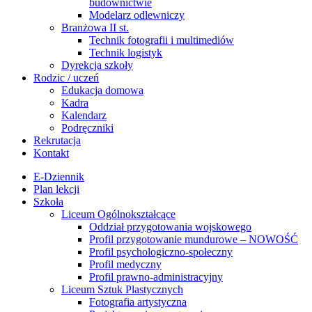
budownictwie
Modelarz odlewniczy
Branżowa II st.
Technik fotografii i multimediów
Technik logistyk
Dyrekcja szkoły
Rodzic / uczeń
Edukacja domowa
Kadra
Kalendarz
Podręczniki
Rekrutacja
Kontakt
E-Dziennik
Plan lekcji
Szkoła
Liceum Ogólnokształcące
Oddział przygotowania wojskowego
Profil przygotowanie mundurowe – NOWOŚĆ
Profil psychologiczno-społeczny
Profil medyczny
Profil prawno-administracyjny
Liceum Sztuk Plastycznych
Fotografia artystyczna