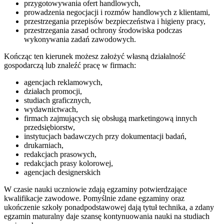
przygotowywania ofert handlowych,
prowadzenia negocjacji i rozmów handlowych z klientami,
przestrzegania przepisów bezpieczeństwa i higieny pracy,
przestrzegania zasad ochrony środowiska podczas
wykonywania zadań zawodowych.
Kończąc ten kierunek możesz założyć własną działalność
gospodarczą lub znaleźć pracę w firmach:
agencjach reklamowych,
działach promocji,
studiach graficznych,
wydawnictwach,
firmach zajmujących się obsługą marketingową innych
przedsiębiorstw,
instytucjach badawczych przy dokumentacji badań,
drukarniach,
redakcjach prasowych,
redakcjach prasy kolorowej,
agencjach designerskich
W czasie nauki uczniowie zdają egzaminy potwierdzające
kwalifikacje zawodowe. Pomyślnie zdane egzaminy oraz
ukończenie szkoły ponadpodstawowej dają tytuł technika, a zdany
egzamin maturalny daje szansę kontynuowania nauki na studiach