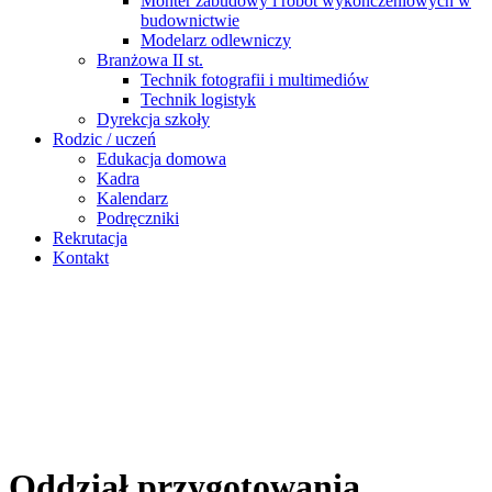
Monter zabudowy i robót wykończeniowych w
budownictwie
Modelarz odlewniczy
Branżowa II st.
Technik fotografii i multimediów
Technik logistyk
Dyrekcja szkoły
Rodzic / uczeń
Edukacja domowa
Kadra
Kalendarz
Podręczniki
Rekrutacja
Kontakt
Oddział przygotowania