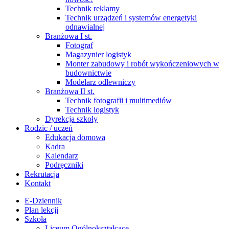
Technik reklamy
Technik urządzeń i systemów energetyki
odnawialnej
Branżowa I st.
Fotograf
Magazynier logistyk
Monter zabudowy i robót wykończeniowych w
budownictwie
Modelarz odlewniczy
Branżowa II st.
Technik fotografii i multimediów
Technik logistyk
Dyrekcja szkoły
Rodzic / uczeń
Edukacja domowa
Kadra
Kalendarz
Podręczniki
Rekrutacja
Kontakt
E-Dziennik
Plan lekcji
Szkoła
Liceum Ogólnokształcące