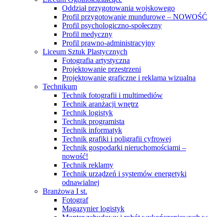
Oddział przygotowania wojskowego
Profil przygotowanie mundurowe – NOWOŚĆ
Profil psychologiczno-społeczny
Profil medyczny
Profil prawno-administracyjny
Liceum Sztuk Plastycznych
Fotografia artystyczna
Projektowanie przestrzeni
Projektowanie graficzne i reklama wizualna
Technikum
Technik fotografii i multimediów
Technik aranżacji wnętrz
Technik logistyk
Technik programista
Technik informatyk
Technik grafiki i poligrafii cyfrowej
Technik gospodarki nieruchomościami –
nowość!
Technik reklamy
Technik urządzeń i systemów energetyki
odnawialnej
Branżowa I st.
Fotograf
Magazynier logistyk