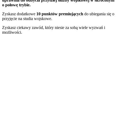
uprawnia do odbycia przyszłej służby wojskowej w skróconym
o połowę trybie.
Zyskasz dodatkowe
10 punktów premiujących
do ubiegania się o
przyjęcie na studia wojskowe.
Zyskasz ciekawy zawód, który niesie za sobą wiele wyzwań i
możliwości.