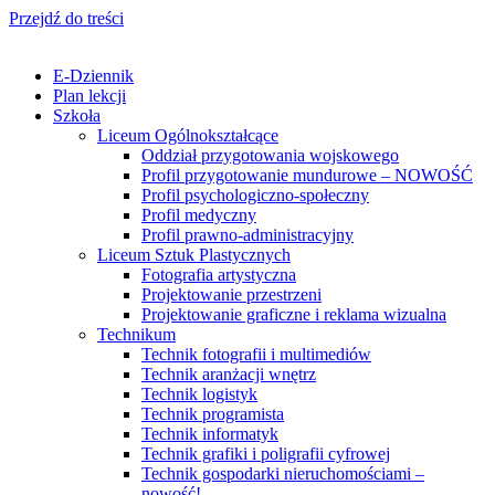
Przejdź do treści
E-Dziennik
Plan lekcji
Szkoła
Liceum Ogólnokształcące
Oddział przygotowania wojskowego
Profil przygotowanie mundurowe – NOWOŚĆ
Profil psychologiczno-społeczny
Profil medyczny
Profil prawno-administracyjny
Liceum Sztuk Plastycznych
Fotografia artystyczna
Projektowanie przestrzeni
Projektowanie graficzne i reklama wizualna
Technikum
Technik fotografii i multimediów
Technik aranżacji wnętrz
Technik logistyk
Technik programista
Technik informatyk
Technik grafiki i poligrafii cyfrowej
Technik gospodarki nieruchomościami –
nowość!